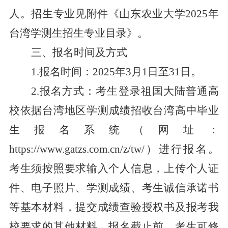
人。招生专业见附件《山东农业大学
2025年
台湾学测生招生专业目录》。
三
、
报名时间及方式
1.
报名时间
：
202
5
年
3月1日至31日。
2.
报名方式：考生登录祖国大陆普通高
校依据台湾地区学
测
成
绩
招
收
台
湾
高
中
毕
业
生
报
名
系
统
（
网
址
：
https://www.gatzs.com.cn/z/tw/）进行报名。
考生须按照要求输入个人信息，上传个人证
件、电子照片、学测成绩、考生诚信承诺书
等基本材料，提交成绩查验授权书及报考
我
校要求的其他材料。报名截止前，考生可修