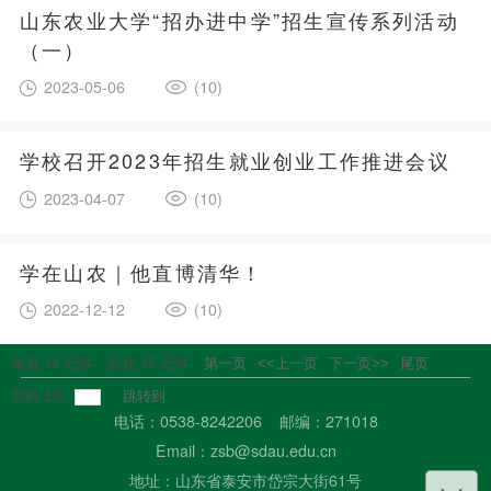
山东农业大学“招办进中学”招生宣传系列活动
（一）
2023-05-06
(10)
学校召开2023年招生就业创业工作推进会议
2023-04-07
(10)
学在山农｜他直博清华！
2022-12-12
(10)
每页
14
记录
总共
15
记录
第一页
<<上一页
下一页>>
尾页
页码
1
/
2
跳转到
电话：0538-8242206 邮编：271018
Email：zsb@sdau.edu.cn
地址：山东省泰安市岱宗大街61号